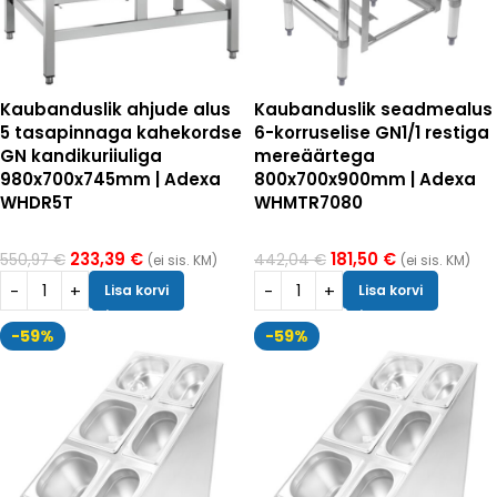
Kaubanduslik ahjude alus
Kaubanduslik seadmealus
5 tasapinnaga kahekordse
6-korruselise GN1/1 restiga
GN kandikuriiuliga
mereäärtega
980x700x745mm | Adexa
800x700x900mm | Adexa
WHDR5T
WHMTR7080
233,39
€
181,50
€
550,97
€
442,04
€
(ei sis. KM)
(ei sis. KM)
Lisa korvi
Lisa korvi
-59%
-59%