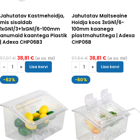
Jahutatav Kastmehoidja,
Jahutatav Maitseaine
mis sisaldab
Hoidja koos 3xGN1/6-
1xGN1/3+1xGN1/6-100mm
100mm kaanega
anumaid kaantega Plastik
plastmahutitega | Adexa
| Adexa CHP06B3
CHP06B
38,81
€
38,81
€
97,07
€
97,64
€
(ei sis. KM)
(ei sis. KM)
Lisa korvi
Lisa korvi
-62%
-60%