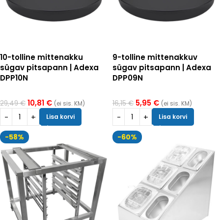
10-tolline mittenakku
9-tolline mittenakkuv
sügav pitsapann | Adexa
sügav pitsapann | Adexa
DPP10N
DPP09N
10,81
€
5,95
€
29,49
€
16,15
€
(ei sis. KM)
(ei sis. KM)
Lisa korvi
Lisa korvi
-58%
-60%