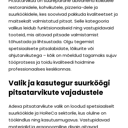
Pitsatarvikud on suurepärane abivahend kõikidele
restoranidele, kohvikutele, pizzeria-dele ja
suurköökidele, kes soovivad pakkuda kvaliteetset ja
maitsekalt valmistatud pitsat. Selle kategooria
valikus leidub funktsionaalseid ning vastupidavaid
tooteid, mis aitavad pitsade valmistamist
tõhustada ja lihtsustada. Olgu tegemist
spetsiaalsete pitsalabidate, lõikurite või
ahjutarvikutega – kõik on mõeldud tagamaks sujuv
tööprotsess ja toidu kvaliteedi hoidmine
professionaalses keskkonnas.
Valik ja kasutegur suurköögi
pitsatarvikute vajadustele
Adexa pitsatarvikute valik on loodud spetsiaalselt
suurköökide ja HoReCa sektorile, kus oluline on
töökindlus ning kasutusmugavus. Vastupidavad
materjalid ja ergonoomiline disain aitavad