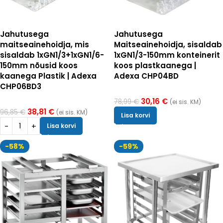
Jahutusega
Jahutusega
maitseainehoidja, mis
Maitseainehoidja, sisaldab
sisaldab 1xGN1/3+1xGN1/6-
1xGN1/3-150mm konteinerit
150mm nõusid koos
koos plastkaanega |
kaanega Plastik | Adexa
Adexa CHP04BD
CHP06BD3
30,16
€
78,99
€
(ei sis. KM)
38,81
€
96,85
€
(ei sis. KM)
Lisa korvi
Lisa korvi
-58%
-59%