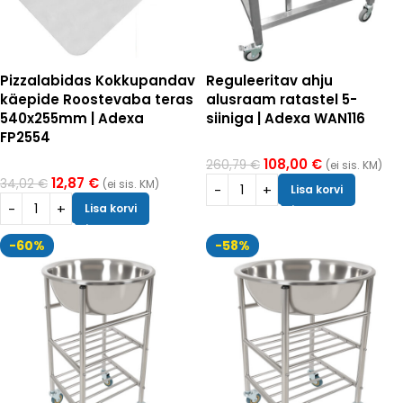
Pizzalabidas Kokkupandav
Reguleeritav ahju
käepide Roostevaba teras
alusraam ratastel 5-
540x255mm | Adexa
siiniga | Adexa WAN116
FP2554
108,00
€
260,79
€
(ei sis. KM)
12,87
€
34,02
€
(ei sis. KM)
Lisa korvi
Lisa korvi
-60%
-58%