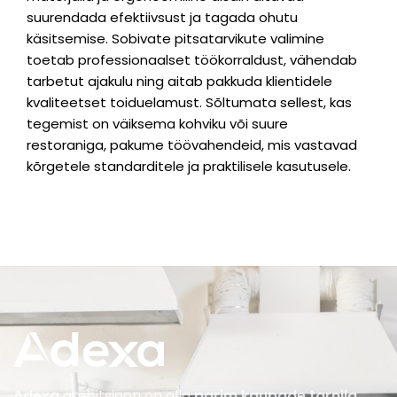
suurendada efektiivsust ja tagada ohutu
käsitsemise. Sobivate pitsatarvikute valimine
toetab professionaalset töökorraldust, vähendab
tarbetut ajakulu ning aitab pakkuda klientidele
kvaliteetset toiduelamust. Sõltumata sellest, kas
tegemist on väiksema kohviku või suure
restoraniga, pakume töövahendeid, mis vastavad
kõrgetele standarditele ja praktilisele kasutusele.
Adexa
ambitsioon on olla
parim kaupade tarnija