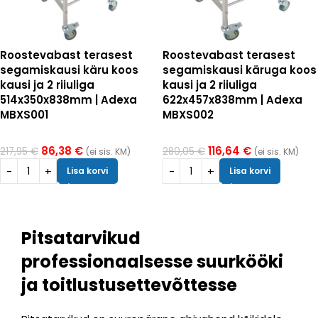
Roostevabast terasest
Roostevabast terasest
segamiskausi käru koos
segamiskausi käruga koos
kausi ja 2 riiuliga
kausi ja 2 riiuliga
514x350x838mm | Adexa
622x457x838mm | Adexa
MBXS001
MBXS002
86,38
€
116,64
€
217,95
€
280,05
€
(ei sis. KM)
(ei sis. KM)
Lisa korvi
Lisa korvi
Pitsatarvikud
professionaalsesse suurkööki
ja toitlustusettevõttesse