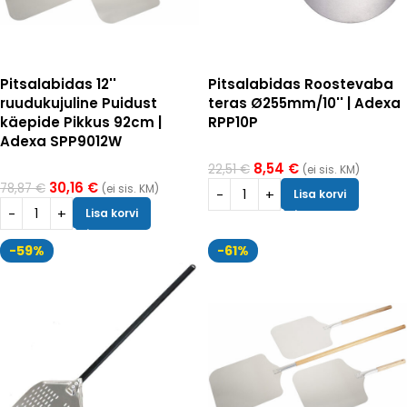
Pitsalabidas 12''
Pitsalabidas Roostevaba
ruudukujuline Puidust
teras Ø255mm/10'' | Adexa
käepide Pikkus 92cm |
RPP10P
Adexa SPP9012W
8,54
€
22,51
€
(ei sis. KM)
30,16
€
78,87
€
(ei sis. KM)
Lisa korvi
Lisa korvi
-59%
-61%