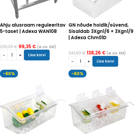
Ahju alusraam reguleeritav
GN nõude hoidik/süvend,
5-taset | Adexa WAN108
Sisaldab 3Xgn1/6 + 3Xgn1/9
| Adexa Chm01D
99,35
€
239,33
€
(ei sis. KM)
138,26
€
341,80
€
(ei sis. KM)
Lisa korvi
Lisa korvi
-60%
-60%