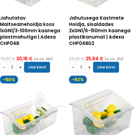
Jahutatav
Jahutusega Kastmete
Maitseainehoidja koos
Hoidja, sisaldades
1xGN1/3-100mm kaanega
2xGN1/6-150mm kaanega
plastmahutiga | Adexa
plastikanumat | Adexa
CHP04B
CHP04BD2
30,16
€
25,84
€
78,89
€
65,38
€
(ei sis. KM)
(ei sis. KM)
Lisa korvi
Lisa korvi
-60%
-62%