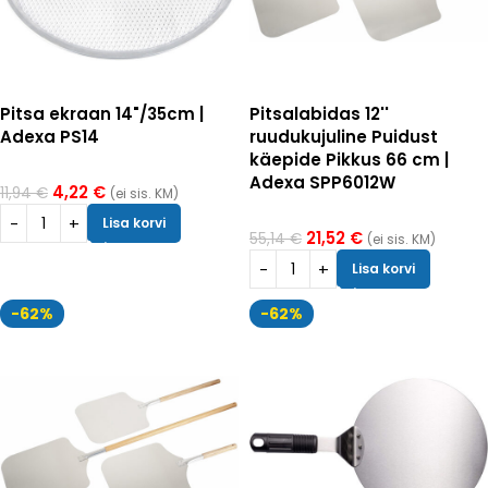
Pitsa ekraan 14"/35cm |
Pitsalabidas 12''
Adexa PS14
ruudukujuline Puidust
käepide Pikkus 66 cm |
Adexa SPP6012W
4,22
€
11,94
€
(ei sis. KM)
Lisa korvi
21,52
€
55,14
€
(ei sis. KM)
Lisa korvi
-62%
-62%