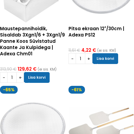
Maustepannihoidik,
Pitsa ekraan 12"/30cm |
Sisaldab 3Xgn1/6 + 3Xgn1/9
Adexa PS12
Panne Koos Süvistatud
Kaante Ja Kulpidega |
4,22
€
11,61
€
(ei sis. KM)
Adexa Chm01
Lisa korvi
129,62
€
313,90
€
(ei sis. KM)
Lisa korvi
-65%
-61%