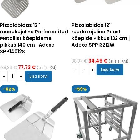
Pizzalabidas 12''
Pizzalabidas 12''
ruudukujuline Perforeeritud
ruudukujuline Puust
Metallist käepideme
käepide Pikkus 132 cm |
pikkus 140 cm | Adexa
Adexa SPP13212W
SPP14012S
34,49
€
88,87
€
(ei sis. KM)
77,73
€
188,83
€
(ei sis. KM)
Lisa korvi
Lisa korvi
-62%
-59%