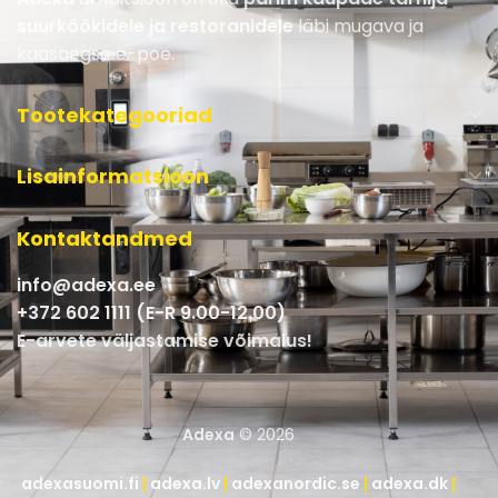
suurköökidele ja restoranidele
läbi mugava ja
kaasaegse e-poe.
Tootekategooriad
Lisainformatsioon
Kontaktandmed
info@adexa.ee
+372 602 1111 (E-R 9.00-12.00)
E-arvete väljastamise võimalus!
Adexa
© 2026
adexasuomi.fi
|
adexa.lv
|
adexanordic.se
|
adexa.dk
|