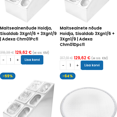
Maitseainenõude Hoidja,
Maitseainete nõude
Sisaldab 3Xgn1/6 + 3Xgn1/9
Hoidja, Sisaldab 3Xgn1/6 +
| Adexa Chm01Pcfl
3Xgn1/9 | Adexa
Chm01Dpcfl
129,62
€
318,38
€
(ei sis. KM)
129,62
€
317,91
€
(ei sis. KM)
Lisa korvi
Lisa korvi
-59%
-64%