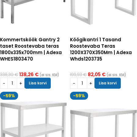
Kommertsköök Gantry 2
Köögikantri 1 Tasand
taset Roostevaba teras
Roostevaba Teras
1800x335x700mm | Adexa
1200X370X350Mm | Adexa
WHES1803470
Whds1203735
138,26
€
82,05
€
338,30
€
199,93
€
(ei sis. KM)
(ei sis. KM)
Lisa korvi
Lisa korvi
-59%
-59%