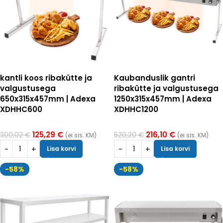
kantli koos ribakütte ja
Kaubanduslik gantri
valgustusega
ribakütte ja valgustusega
650x315x457mm | Adexa
1250x315x457mm | Adexa
XDHHC600
XDHHC1200
125,29
€
216,10
€
300,02
€
520,20
€
(ei sis. KM)
(ei sis. KM)
Lisa korvi
Lisa korvi
-58%
-58%