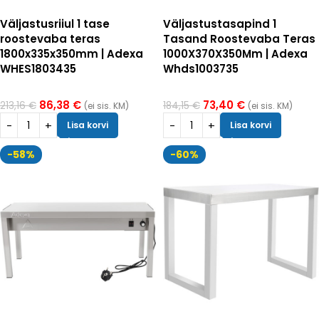
Väljastusriiul 1 tase
Väljastustasapind 1
roostevaba teras
Tasand Roostevaba Teras
1800x335x350mm | Adexa
1000X370X350Mm | Adexa
WHES1803435
Whds1003735
86,38
€
73,40
€
213,16
€
184,15
€
(ei sis. KM)
(ei sis. KM)
Lisa korvi
Lisa korvi
-58%
-60%