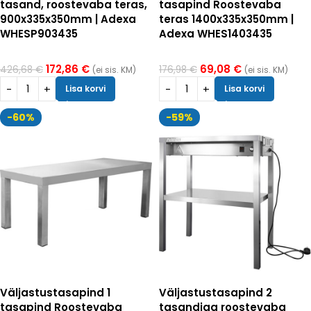
tasand, roostevaba teras,
tasapind Roostevaba
900x335x350mm | Adexa
teras 1400x335x350mm |
WHESP903435
Adexa WHES1403435
172,86
€
69,08
€
426,68
€
176,98
€
(ei sis. KM)
(ei sis. KM)
Lisa korvi
Lisa korvi
-60%
-59%
Väljastustasapind 1
Väljastustasapind 2
tasapind Roostevaba
tasandiga roostevaba