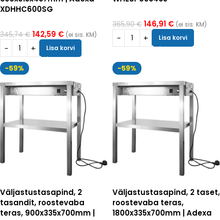
XDHHC600SG
146,91
€
365,90
€
(ei sis. KM)
142,59
€
345,74
€
(ei sis. KM)
Lisa korvi
Lisa korvi
-59%
-59%
Väljastustasapind, 2
Väljastustasapind, 2 taset,
tasandit, roostevaba
roostevaba teras,
teras, 900x335x700mm |
1800x335x700mm | Adexa