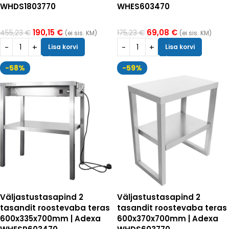
WHDS1803770
WHES603470
190,15
€
69,08
€
455,23
€
175,23
€
(ei sis. KM)
(ei sis. KM)
Lisa korvi
Lisa korvi
-58%
-59%
Väljastustasapind 2
Väljastustasapind 2
tasandit roostevaba teras
tasandit roostevaba teras
600x335x700mm | Adexa
600x370x700mm | Adexa