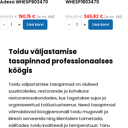
Adexa WHESP903470
WHESP1803470
190,15
€
345,82
€
463,55
€
834,89
€
(ei sis. KM)
(ei sis. KM)
Lisa korvi
Lisa korvi
Toidu väljastamise
tasapinnad professionaalses
köögis
Toidu väljastamise tasapinnad on olulised
suurköökides, restoranide ja kohvikute
restoraniosakondades, kus tagatakse sujuv ja
organiseeritud toitlustusteenus. Need tasapinnad
võimaldavad köögipersonalil toidu mugavalt ja
kiiresti serveerida ning klientideni toimetada,
säilitades toidu kvaliteedi ja temperatuuri. Tänu