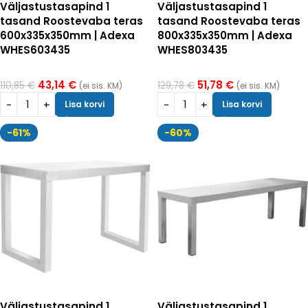
Väljastustasapind 1
Väljastustasapind 1
tasand Roostevaba teras
tasand Roostevaba teras
600x335x350mm | Adexa
800x335x350mm | Adexa
WHES603435
WHES803435
43,14
€
51,78
€
110,85
€
129,78
€
(ei sis. KM)
(ei sis. KM)
Lisa korvi
Lisa korvi
-61%
-60%
Väljastustasapind 1
Väljastustasapind 1