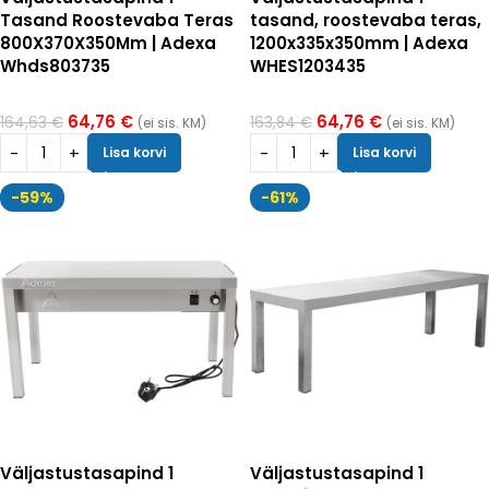
Tasand Roostevaba Teras
tasand, roostevaba teras,
800X370X350Mm | Adexa
1200x335x350mm | Adexa
Whds803735
WHES1203435
64,76
€
64,76
€
164,63
€
163,84
€
(ei sis. KM)
(ei sis. KM)
Lisa korvi
Lisa korvi
-59%
-61%
Väljastustasapind 1
Väljastustasapind 1