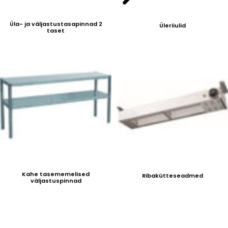
Üla- ja väljastustasapinnad 2
Üleriiulid
taset
Kahe tasememelised
Ribakütteseadmed
väljastuspinnad