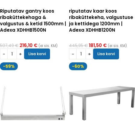
Riputatav gantry koos
riputatav kaar koos
ribaküttekehaga &
ribaküttekeha, valgustuse
valgustus & ketid 1500mm |
ja kettidega 1200mm |
Adexa XDHHB1500N
Adexa XDHHB1200N
216,10
€
181,50
€
507,49
€
445,95
€
(ei sis. KM)
(ei sis. KM)
Lisa korvi
Lisa korvi
-59%
-60%