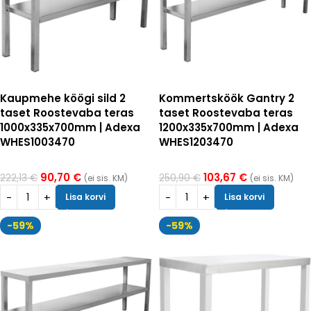
Kaupmehe köögi sild 2
Kommertsköök Gantry 2
taset Roostevaba teras
taset Roostevaba teras
1000x335x700mm | Adexa
1200x335x700mm | Adexa
WHES1003470
WHES1203470
90,70
€
103,67
€
222,13
€
250,90
€
(ei sis. KM)
(ei sis. KM)
Lisa korvi
Lisa korvi
-59%
-59%