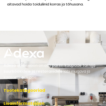
aitavad hoida toiduliinid korras ja tõhusana.
Adexa
ambitsioon on olla
parim kaupade tarnija
suurköökidele ja restoranidele
läbi mugava ja
kaasaegse e-poe.
Tootekategooriad
Lisainformatsioon