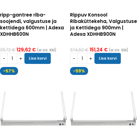
ripp-gantree riba-
Rippuv Konsool
soojendi, valgustuse ja
Ribaküttekeha, Valgustuse
kettidega 600mm | Adexa
ja Kettidega 900mm |
XDHHB600N
Adexa XDHHB900N
129,62
€
151,24
€
311,72
€
374,52
€
(ei sis. KM)
(ei sis. KM)
Lisa korvi
Lisa korvi
-57%
-59%