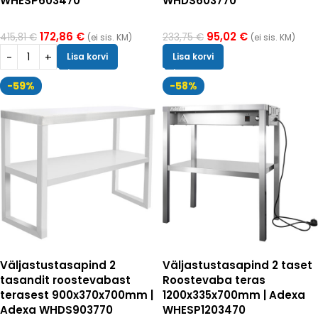
WHESP603470
WHDS603770
172,86
€
95,02
€
415,81
€
233,75
€
(ei sis. KM)
(ei sis. KM)
Lisa korvi
Lisa korvi
-59%
-58%
Väljastustasapind 2
Väljastustasapind 2 taset
tasandit roostevabast
Roostevaba teras
terasest 900x370x700mm |
1200x335x700mm | Adexa
Adexa WHDS903770
WHESP1203470