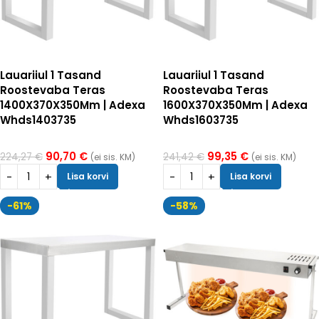
Lauariiul 1 Tasand
Lauariiul 1 Tasand
Roostevaba Teras
Roostevaba Teras
1400X370X350Mm | Adexa
1600X370X350Mm | Adexa
Whds1403735
Whds1603735
90,70
€
99,35
€
224,27
€
241,42
€
(ei sis. KM)
(ei sis. KM)
Lisa korvi
Lisa korvi
-61%
-58%