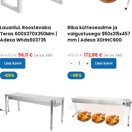
Lauariiul, Roostevaba
Riba kütteseadme ja
Teras 600X370X350Mm |
valgustusega 950x315x457
Adexa Whds603735
mm | Adexa XDHHC900
56,11
€
172,86
€
144,52
€
415,12
€
(ei sis. KM)
(ei sis. KM)
Lisa korvi
Lisa korvi
-59%
-58%