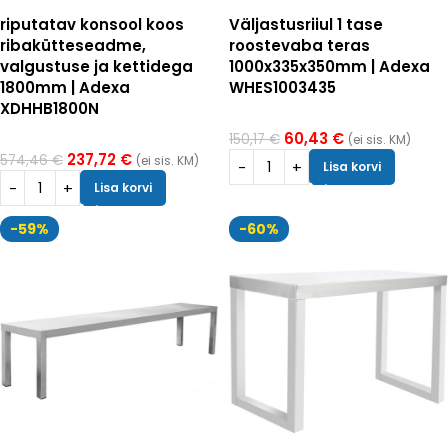
riputatav konsool koos
Väljastusriiul 1 tase
ribakütteseadme,
roostevaba teras
valgustuse ja kettidega
1000x335x350mm | Adexa
1800mm | Adexa
WHES1003435
XDHHB1800N
60,43
€
150,17
€
(ei sis. KM)
237,72
€
574,46
€
(ei sis. KM)
Lisa korvi
Lisa korvi
-59%
-60%