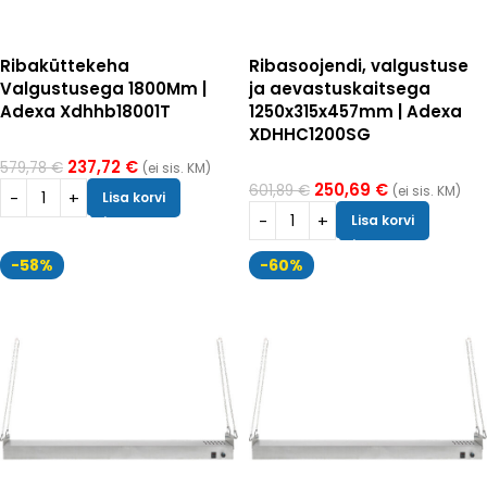
Ribaküttekeha
Ribasoojendi, valgustuse
Valgustusega 1800Mm |
ja aevastuskaitsega
Adexa Xdhhb18001T
1250x315x457mm | Adexa
XDHHC1200SG
237,72
€
579,78
€
(ei sis. KM)
250,69
€
601,89
€
(ei sis. KM)
Lisa korvi
Lisa korvi
-58%
-60%