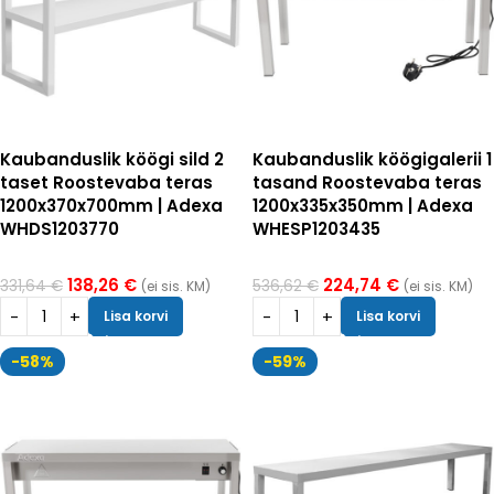
Kaubanduslik köögi sild 2
Kaubanduslik köögigalerii 1
taset Roostevaba teras
tasand Roostevaba teras
1200x370x700mm | Adexa
1200x335x350mm | Adexa
WHDS1203770
WHESP1203435
138,26
€
224,74
€
331,64
€
536,62
€
(ei sis. KM)
(ei sis. KM)
Lisa korvi
Lisa korvi
-58%
-59%