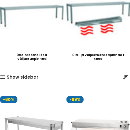
Ühe tasemelised
Üla- ja väljastustasapinnad 1
väljastuspinnad
tase
Show sidebar
-60%
-59%