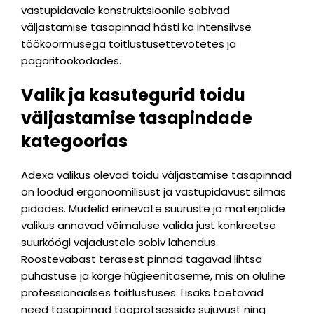
vastupidavale konstruktsioonile sobivad
väljastamise tasapinnad hästi ka intensiivse
töökoormusega toitlustusettevõtetes ja
pagaritöökodades.
Valik ja kasutegurid toidu
väljastamise tasapindade
kategoorias
Adexa valikus olevad toidu väljastamise tasapinnad
on loodud ergonoomilisust ja vastupidavust silmas
pidades. Mudelid erinevate suuruste ja materjalide
valikus annavad võimaluse valida just konkreetse
suurköögi vajadustele sobiv lahendus.
Roostevabast terasest pinnad tagavad lihtsa
puhastuse ja kõrge hügieenitaseme, mis on oluline
professionaalses toitlustuses. Lisaks toetavad
need tasapinnad tööprotsesside sujuvust ning