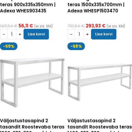
teras 900x335x350mm |
teras 1500x335x700mm |
Adexa WHES903435
Adexa WHESP1503470
56,11
€
293,93
€
140,54
€
710,64
€
(ei sis. KM)
(ei sis. KM)
Lisa korvi
Lisa korvi
-59%
-58%
Väljastustasapind 2
Väljastustasapind 2
tasandit Roostevaba teras
tasandit Roostevaba teras