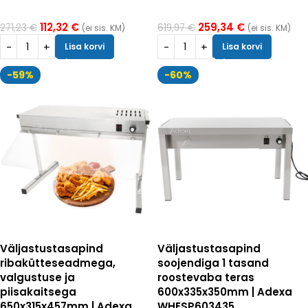
112,32
€
259,34
€
271,23
€
619,97
€
(ei sis. KM)
(ei sis. KM)
Lisa korvi
Lisa korvi
-59%
-60%
Väljastustasapind
Väljastustasapind
ribakütteseadmega,
soojendiga 1 tasand
valgustuse ja
roostevaba teras
piisakaitsega
600x335x350mm | Adexa
650x315x457mm | Adexa
WHESP603435