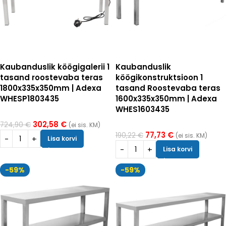
Kaubanduslik köögigalerii 1
Kaubanduslik
tasand roostevaba teras
köögikonstruktsioon 1
1800x335x350mm | Adexa
tasand Roostevaba teras
WHESP1803435
1600x335x350mm | Adexa
WHES1603435
302,58
€
724,90
€
(ei sis. KM)
77,73
€
190,22
€
(ei sis. KM)
Lisa korvi
Lisa korvi
-59%
-59%