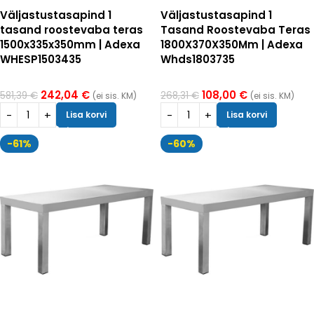
Väljastustasapind 1
Väljastustasapind 1
tasand roostevaba teras
Tasand Roostevaba Teras
1500x335x350mm | Adexa
1800X370X350Mm | Adexa
WHESP1503435
Whds1803735
242,04
€
108,00
€
581,39
€
268,31
€
(ei sis. KM)
(ei sis. KM)
Lisa korvi
Lisa korvi
-61%
-60%