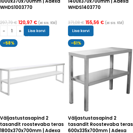
1000x370x700mm | Adexa
1400x370x700mm | Adexa
WHDS1003770
WHDS1403770
120,97
€
155,56
€
297,79
€
371,08
€
(ei sis. KM)
(ei sis. KM)
Lisa korvi
Lisa korvi
-58%
-61%
Väljastustasapind 2
Väljastustasapind 2
tasandit roostevaba teras
tasandit Roostevaba teras
1800x370x700mm | Adexa
600x335x700mm | Adexa