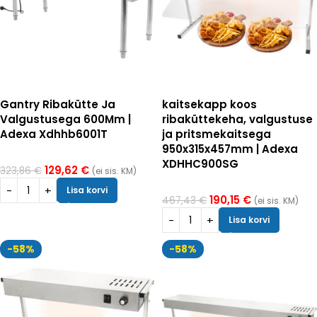
Gantry Ribakütte Ja
kaitsekapp koos
Valgustusega 600Mm |
ribaküttekeha, valgustuse
Adexa Xdhhb6001T
ja pritsmekaitsega
950x315x457mm | Adexa
XDHHC900SG
129,62
€
323,86
€
(ei sis. KM)
Lisa korvi
190,15
€
467,43
€
(ei sis. KM)
Lisa korvi
-58%
-58%