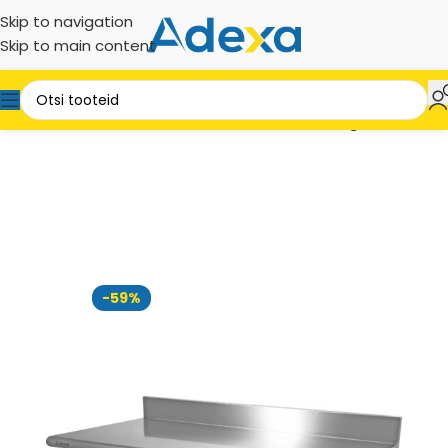
Skip to navigation
Skip to main content
oostevabad tooted
Töölauad
Seinakinnitusega töölauad
-59%