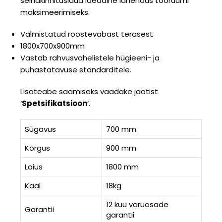
seinakinnituslaua ideaalne lahendus tööruumi
maksimeerimiseks.
Valmistatud roostevabast terasest
1800x700x900mm
Vastab rahvusvahelistele hügieeni- ja
puhastatavuse standarditele.
Lisateabe saamiseks vaadake jaotist
‘
Spetsifikatsioon
‘.
Sügavus
700 mm
Kõrgus
900 mm
Laius
1800 mm
Kaal
18kg
12 kuu varuosade
Garantii
garantii