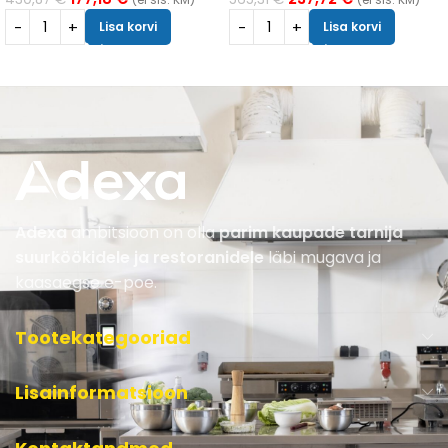
Lisa korvi
Lisa korvi
Adexa
ambitsioon on olla
parim kaupade tarnija
suurköökidele ja restoranidele
läbi mugava ja
kaasaegse e-poe.
Tootekategooriad
Lisainformatsioon