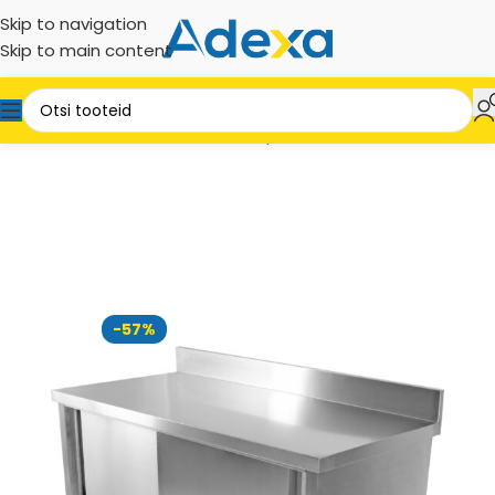
Skip to navigation
Skip to main content
eht
Roostevabad tooted
Aluskapid
Seinakinnitus 700 mm
-57%