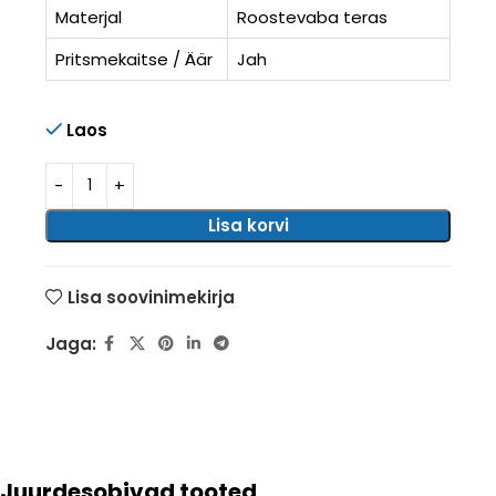
Materjal
Roostevaba teras
Pritsmekaitse / Äär
Jah
Laos
Lisa korvi
Lisa soovinimekirja
Jaga:
Juurdesobivad tooted