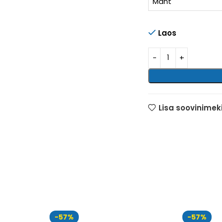
Maht
Laos
Lisa soovinimeki
-57%
-57%