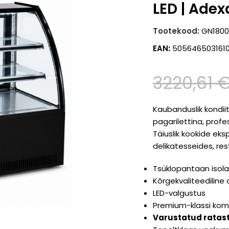
LED | Ade
Tootekood:
GN180
EAN:
505646503161
3220,61
Kaubanduslik kondii
pagarilettina, profes
Täiuslik kookide ek
delikatesseides, res
Tsüklopantaan isol
Kõrgekvaliteediline
LED-valgustus
Premium-klassi kom
Varustatud ratas