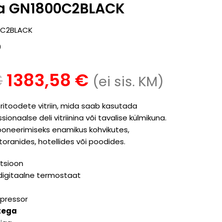
xa GN1800C2BLACK
0C2BLACK
0
€
1383,58
€
(ei sis. KM)
tritoodete vitriin, mida saab kasutada
sionaalse deli vitriinina või tavalise külmikuna.
sponeerimiseks enamikus kohvikutes,
toranides, hotellides või poodides.
atsioon
 digitaalne termostaat
pressor
tega