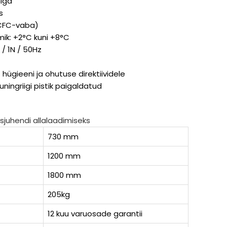
iga
s
(CFC-vaba)
ik: +2°C kuni +8°C
 / 1N / 50Hz
hügieeni ja ohutuse direktiividele
ingriigi pistik paigaldatud
sjuhendi allalaadimiseks
730 mm
1200 mm
1800 mm
205kg
12 kuu varuosade garantii