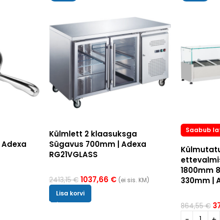
Saabub la
Külmlett 2 klaasuksga
| Adexa
Sügavus 700mm | Adexa
Külmutatu
RG21VGLASS
ettevalm
1800mm 8
1037,66
€
2413,15
€
330mm | 
(ei sis. KM)
Lisa korvi
3
864,55
€