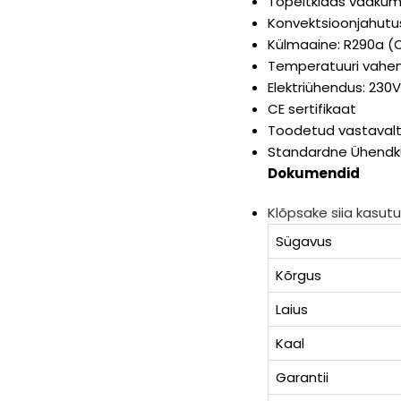
Topeltklaas vaakum
Konvektsioonjahutu
Külmaaine: R290a 
Temperatuuri vahem
Elektriühendus: 230V
CE sertifikaat
Toodetud vastavalt 
Standardne Ühendkun
Dokumendid
Klõpsake siia kasutu
Sügavus
Kõrgus
Laius
Kaal
Garantii