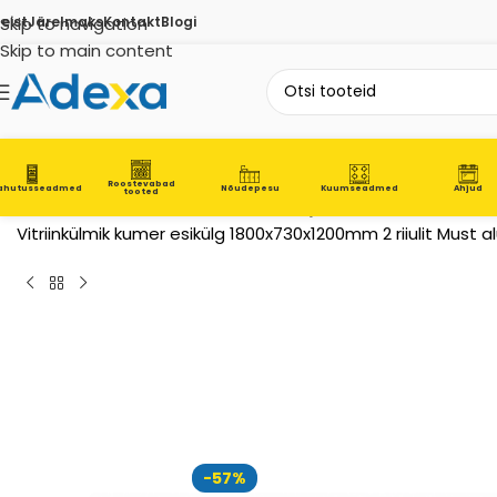
eist
Skip to navigation
Järelmaks
Kontakt
Blogi
Skip to main content
Roostevabad
ahutusseadmed
Nõudepesu
Kuumseadmed
Ahjud
tooted
Esileht
Jahutusseadmed
Kookide- ja kondiitritoodete vitri
Vitriinkülmik kumer esikülg 1800x730x1200mm 2 riiulit Must
-57%