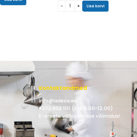
Lisa korvi
Kontaktandmed
info@adexa.ee
+372 602 1111 (E-R 9.00-12.00)
E-arvete väljastamise võimalus!