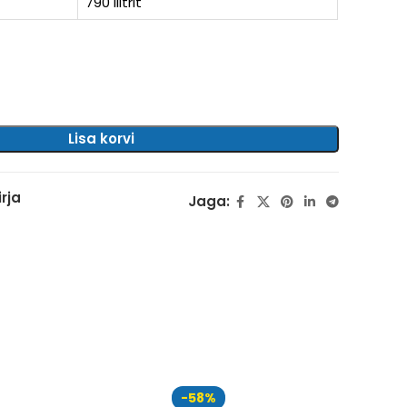
790 liitrit
Lisa korvi
rja
Jaga:
-58%