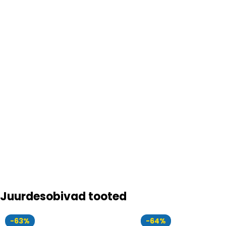
Juurdesobivad tooted
-63%
-64%