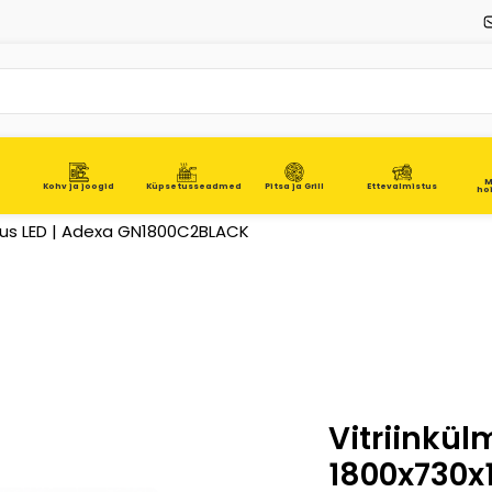
M
Kohv ja joogid
Küpsetusseadmed
Pitsa ja Grill
Ettevalmistus
ho
inid
Kuivvanutamise külmikud
 alus LED | Adexa GN1800C2BLACK
Vitriinkül
1800x730x1