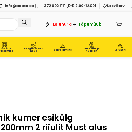
info@adexa.ee
+372 602 1111 (E-R 9.00-12.00)
Soovikorv
Leiunurk
Lõpumüük
ööbel ja
Köögitarbed &
Puhastus ja
Serveerimine
Leiunurk
iustamine
nõud
hügieen
mik kumer esikülg
200mm 2 riiulit Must alus