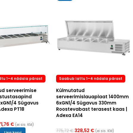
ttu 1–4 nädala pärast
Saabub lattu 1–4 nädala pärast
d serveerimise
Külmutatud
istustasapind
serveerimislauaplaat 1400mm
xGN1/4 Sügavus
6xGN1/4 Sügavus 330mm
Adexa PT18
Roostevabast terasest kaas |
Adexa EA14
71,76
€
(ei sis. KM)
328,52
€
775,72
€
(ei sis. KM)
Lisa korvi