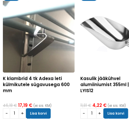
K klambrid 4 tk Adexa leti
Kasulik jääkühvel
külmikutele sügavusega 600
alumiiniumist 355ml 
mm
LYIS12
17,19
€
4,22
€
46,18
€
11,81
€
(ei sis. KM)
(ei sis. KM)
Lisa korvi
Lisa korvi