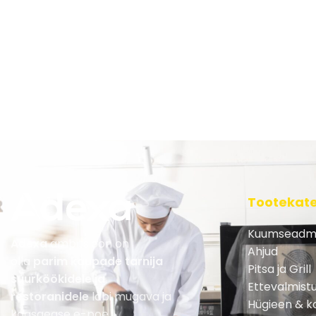
Tootekat
Kuumseadm
Adexa
ambitsioon on
Ahjud
olla
parim kaupade tarnija
Pitsa ja Grill
suurköökidele ja
Ettevalmist
restoranidele
läbi mugava ja
Hügieen & ko
kaasaegse e-poe.