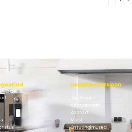
egooriad
Lisainformatsioon
ed
Järelmaks
Kampaaniad
Kontakt
us
Meist
ristus
Ostutingimused